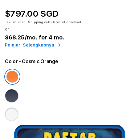
$797.00 SGD
Tax included.
Shipping
calculated at checkout.
or
$68.25
/mo. for 4 mo.
Pelajari Selengkapnya
Color
- Cosmic Orange