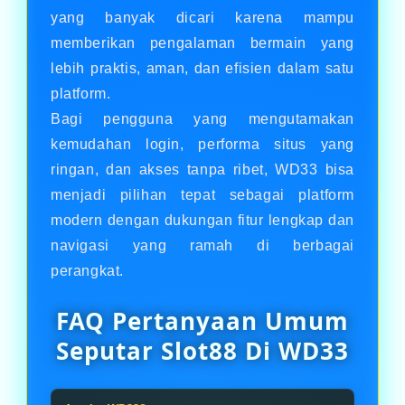
yang banyak dicari karena mampu
memberikan pengalaman bermain yang
lebih praktis, aman, dan efisien dalam satu
platform.
Bagi pengguna yang mengutamakan
kemudahan login, performa situs yang
ringan, dan akses tanpa ribet, WD33 bisa
menjadi pilihan tepat sebagai platform
modern dengan dukungan fitur lengkap dan
navigasi yang ramah di berbagai
perangkat.
FAQ Pertanyaan Umum
Seputar Slot88 Di WD33