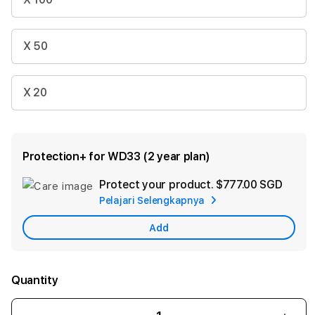
X 50
X 20
Protection+ for WD33 (2 year plan)
Protect your product.
$777.00 SGD
Add
Pelajari Selengkapnya
Appl
Care
Add
Quantity