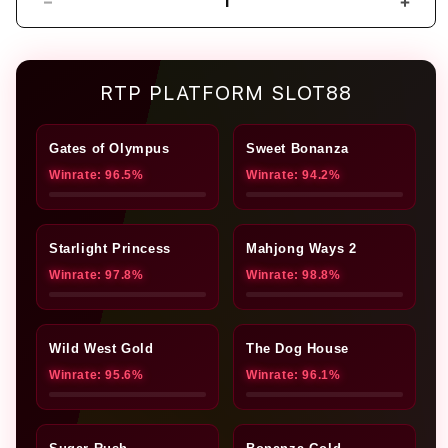
Decrease
Incr
quantity
quant
for
for
WD33:
WD3
RTP PLATFORM SLOT88
Platform
Plat
Slot88
Slot
Online
Onlin
Gates of Olympus
Sweet Bonanza
Dengan
Deng
Winrate: 96.5%
Winrate: 94.2%
RTP
RTP
Live
Live
Paling
Palin
Akurat
Akur
Starlight Princess
Mahjong Ways 2
99%
99%
Winrate: 97.8%
Winrate: 98.8%
Wild West Gold
The Dog House
Winrate: 95.6%
Winrate: 96.1%