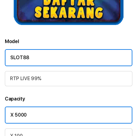
Model
SLOT88
RTP LIVE 99%
Capacity
X 5000
X 100