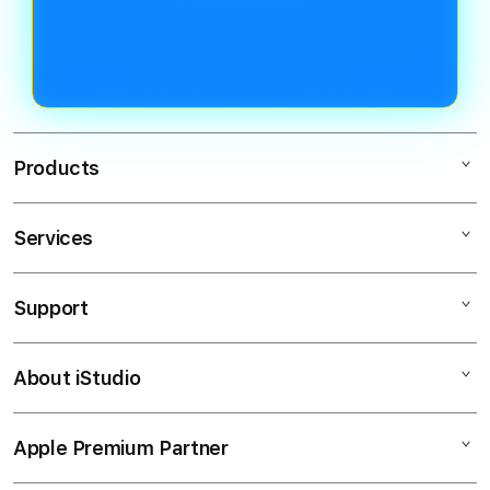
mengakses platform tanpa kendala
blokir.
Products
Services
WD33
WD33 Login
Support
AppleCare+
SLOT88
Corporate
LINK SLOT88
About iStudio
My Account
PLATFORM SLOT88
SITUS SLOT
Collection & Delivery
Elush Service Provider
SLOT ONLINE
Apple Premium Partner
About Us
Returns & Exchanges
Financing Options
SLOT TERPERCAYA