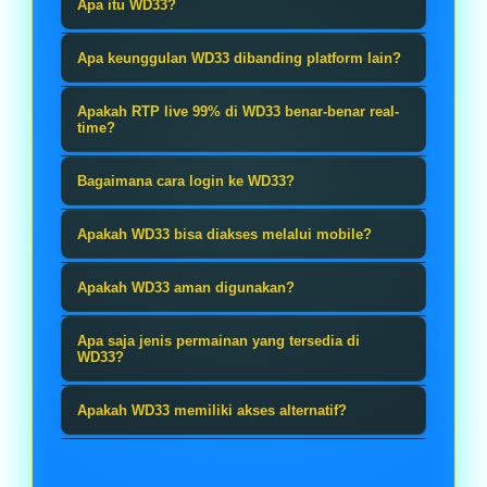
Apa itu WD33?
WD33 adalah platform Slot88 online
Apa keunggulan WD33 dibanding platform lain?
dengan RTP live paling akurat hingga
WD33 menawarkan RTP live yang
99% yang menyediakan akses cepat
Apakah RTP live 99% di WD33 benar-benar real-
selalu diperbarui, akses anti ribet,
time?
dan sistem stabil untuk pengalaman
serta performa situs yang ringan dan
bermain terbaik di tahun 2026.
Ya, informasi RTP live di WD33
Bagaimana cara login ke WD33?
responsif di semua perangkat.
diperbarui secara berkala sehingga
Pengguna cukup mengakses link
memberikan data yang lebih
Apakah WD33 bisa diakses melalui mobile?
resmi WD33, lalu login menggunakan
transparan dan relevan bagi
Bisa, WD33 sudah dioptimalkan
akun yang sudah terdaftar dengan
Apakah WD33 aman digunakan?
pengguna.
untuk perangkat mobile sehingga
proses cepat dan mudah.
WD33 menggunakan sistem
tetap lancar tanpa lag saat
Apa saja jenis permainan yang tersedia di
keamanan modern untuk menjaga
WD33?
digunakan di smartphone.
data pengguna tetap aman serta
WD33 menyediakan berbagai pilihan
Apakah WD33 memiliki akses alternatif?
memastikan aktivitas berjalan stabil.
permainan Slot88 online dengan
Ya, WD33 menyediakan link alternatif
variasi tema dan fitur yang lengkap.
resmi agar pengguna tetap bisa