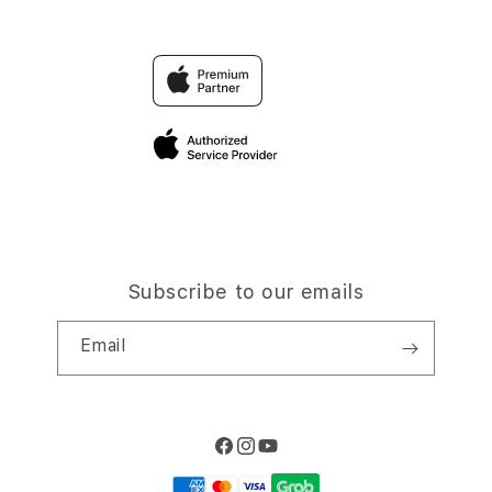
Find an iStudio near you
Contact Us
Trade-in
PLATFORM SLOT88
Why Shop at iStudio
FAQ
Traveller's Reservation
Elush Corporate Website
Privacy Policy
Site Terms of Use
Subscribe to our emails
Email
Facebook
Instagram
YouTube
Payment